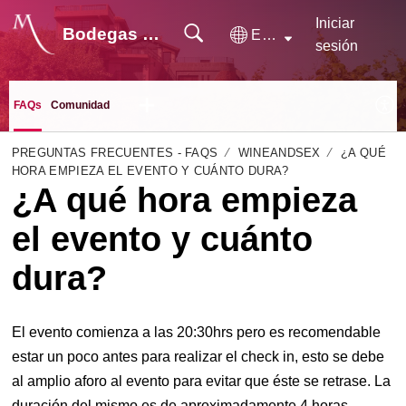
Iniciar
Bodegas Monje
Español (España)
sesión
FAQs
Comunidad
PREGUNTAS FRECUENTES - FAQS
WINEANDSEX
¿A QUÉ
HORA EMPIEZA EL EVENTO Y CUÁNTO DURA?
¿A qué hora empieza
el evento y cuánto
dura?
El evento comienza a las 20:30hrs pero es recomendable
estar un poco antes para realizar el check in, esto se debe
al amplio aforo al evento para evitar que éste se retrase. La
duración del mismo es de aproximadamente 4 horas.